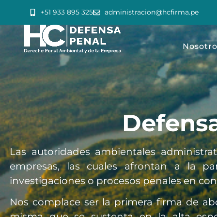
+51 933 895 325
administracion@hcfirma.pe
Nosotro
Defensa
Las autoridades ambientales administrat
empresas, las cuales afrontan a la par
investigaciones o procesos penales en cont
Nos complace ser la primera firma de abo
misma que se sustenta en la alta espe