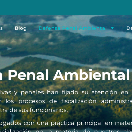
s
Blog
Defensa Penal Ambiental
D
 Penal Ambiental
ivas y penales han fijado su atención en l
 los procesos de fiscalización administr
ra de sus funcionarios.
gados con una práctica principal en materi
cialización en la materia de nuestros a