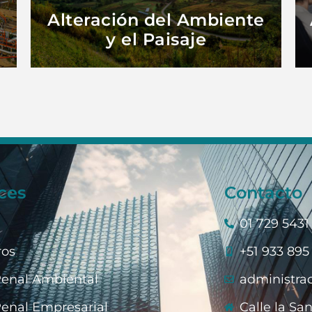
Alteración del Ambiente
y el Paisaje
ces
Contacto
01 729 5431
ros
+51 933 895
Penal Ambiental
administra
Penal Empresarial
Calle la San