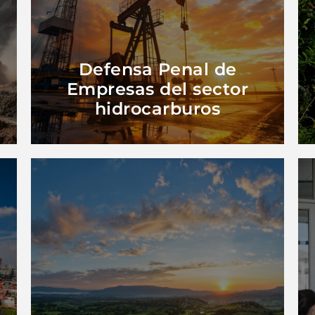
hidrocarburos
Empresas del sector
Defensa Penal de
Defensa Penal de
Empresas del sector
hidrocarburos
Ver Más
Ambiente y el Paisaje
Alteración del